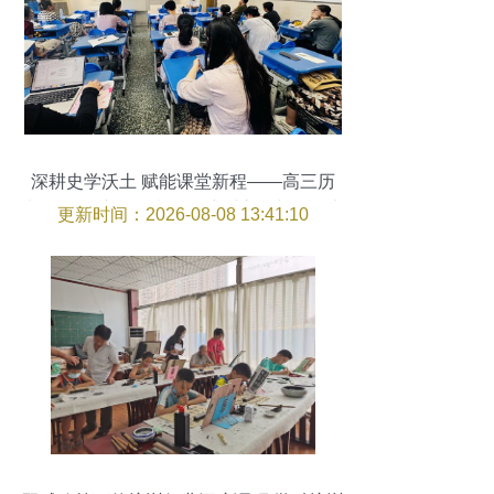
深耕史学沃土 赋能课堂新程——高三历
史“深化‘双新’ 提质增效”培训心得与学科实
更新时间：2026-08-08 13:41:10
践路径