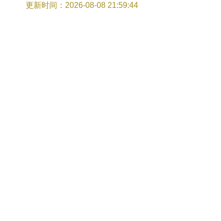
中分院中检注册钟表鉴定师培训班（长沙/
更新时间：2026-08-08 21:59:44
第二十六期）第二天课程纪实