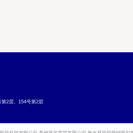
第2层、154号第2层
医药科技有限公司
贵州烹羔商贸有限公司
衡水展风悦营销策划